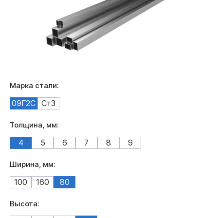
Марка стали:
09Г2С
Ст3
Толщина, мм:
4
5
6
7
8
9
Ширина, мм:
100
160
80
Высота: