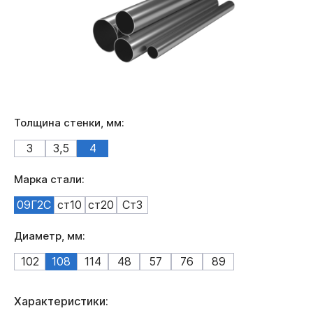
Толщина стенки, мм:
3
3,5
4
Марка стали:
09Г2С
ст10
ст20
Ст3
Диаметр, мм:
102
108
114
48
57
76
89
Характеристики: