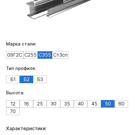
Марка стали:
09Г2С
С255
С355
Ст3сп
Тип профиля:
Б1
Б2
Б3
Высота:
12
16
25
30
35
40
45
50
60
70
Характеристики: