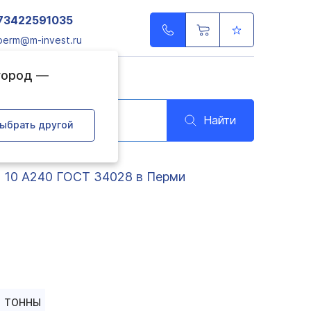
73422591035
perm@m-invest.ru
 город —
Найти
ыбрать другой
 10 А240 ГОСТ 34028 в Перми
ТОННЫ